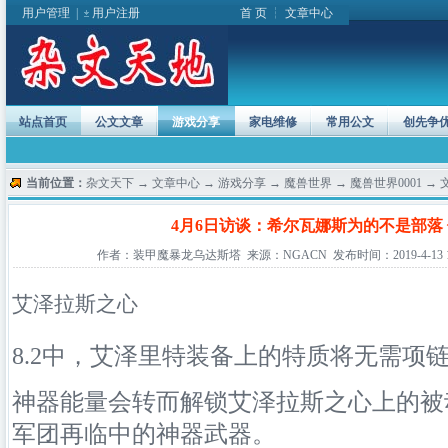
用户管理
|
用户注册
首 页
┆
文章中心
站点首页
公文文章
游戏分享
家电维修
常用公文
创先争
当前位置：
杂文天下
→
文章中心
→
游戏分享
→
魔兽世界
→
魔兽世界0001
→ 
4月6日访谈：希尔瓦娜斯为的不是部落
作者：装甲魔暴龙乌达斯塔 来源：NGACN 发布时间：2019-4-13 10:
艾泽拉斯之心
8.2中，艾泽里特装备上的特质将无需项
神器能量会转而解锁艾泽拉斯之心上的被
军团再临中的神器武器。