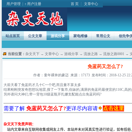
用户管理
|
用户注册
首 页
┆
文章中心
站点首页
公文文章
游戏分享
家电维修
常用公文
创先争
当前位置：
杂文天下
→
文章中心
→
游戏分享
→
流放之路
→
流放之路0001
→ 
免蓝药又怎么了?
作者：童年裸奔的豪迈 来源：17173 发布时间：2018-12-25 22:23
大前天看了免蓝药才几十C一个吧,而且量不算太多
结果刚刚突发奇想想玩地雷,搜了一下集市,你妹的,满屏的免蓝药最便宜的110C,高的
另外请问大神们,带一背包10级蓝瓶开扎娜支配能点出免蓝药吗?
需要了解
免蓝药又怎么了?
更详尽内容请
点击这里