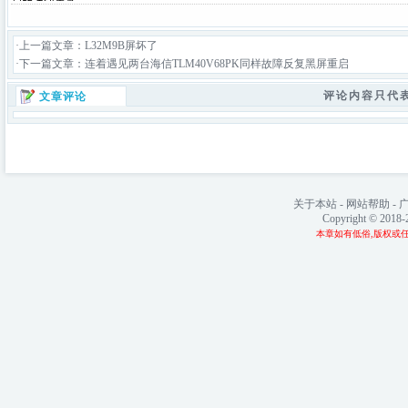
·上一篇文章：
L32M9B屏坏了
·下一篇文章：
连着遇见两台海信TLM40V68PK同样故障反复黑屏重启
评论内容只代
文章评论
关于本站
-
网站帮助
-
Copyright © 2018
本章如有低俗,版权或任