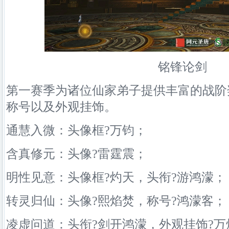
铭锋论剑
第一赛季为诸位仙家弟子提供丰富的战阶
称号以及外观挂饰。
通慧入微：头像框?万钧；
含真修元：头像?雷霆震；
明性见意：头像框?灼天，头衔?游鸿濛；
转灵归仙：头像?熙焰焚，称号?鸿濛客；
凌虚问道：头衔?剑开鸿濛，外观挂饰?万