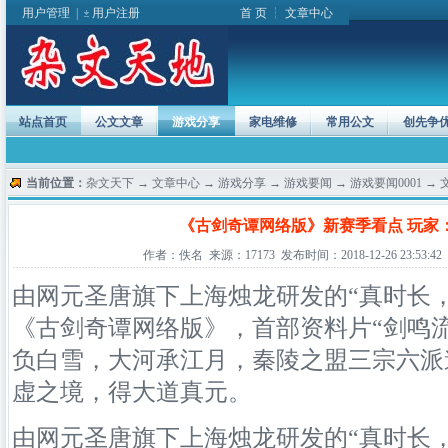
用户管理
|
用户注册
首 页
┆
文章中心
站点首页
公文文章
游戏分享
家电维修
常用公文
创先争
当前位置：
杂文天下
→
文章中心
→
游戏分享
→
游戏要闻
→
游戏要闻0001
→ 
《古剑奇谭网络版》新赛季看点 玩家
作者：佚名 来源：17173 发布时间：2018-12-26 23:53:42
由网元圣唐旗下上海烛龙研发的“真时长
《古剑奇谭
网络
版》，首部资料片“剑鸣
负白雪，大河承江月，秦陵之盟三宗六派
虚之境，得大道真元。
由网元圣唐旗下上海烛龙研发的“真时长