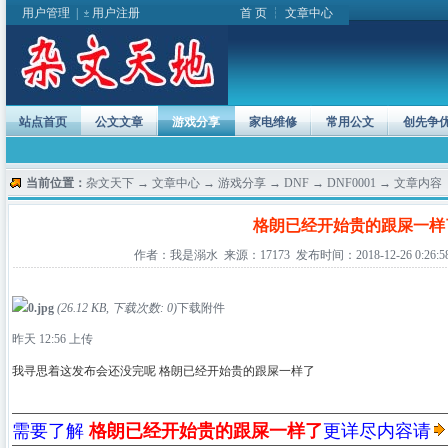
用户管理
|
用户注册
首 页
┆
文章中心
站点首页
公文文章
游戏分享
家电维修
常用公文
创先争
当前位置：
杂文天下
→
文章中心
→
游戏分享
→
DNF
→
DNF0001
→ 文章内容
格朗已经开始贵的跟屎一样
作者：我是溺水 来源：17173 发布时间：2018-12-26 0:26:5
0.jpg
(26.12 KB, 下载次数: 0)
下载附件
昨天 12:56 上传
我寻思着这发布会还没完呢 格朗已经开始贵的跟屎一样了
需要了解
格朗已经开始贵的跟屎一样了
更详尽内容请