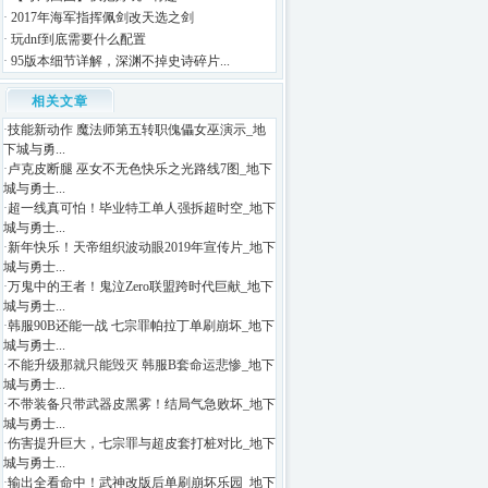
·
2017年海军指挥佩剑改天选之剑
·
玩dnf到底需要什么配置
·
95版本细节详解，深渊不掉史诗碎片...
相关文章
·
技能新动作 魔法师第五转职傀儡女巫演示_地
下城与勇...
·
卢克皮断腿 巫女不无色快乐之光路线7图_地下
城与勇士...
·
超一线真可怕！毕业特工单人强拆超时空_地下
城与勇士...
·
新年快乐！天帝组织波动眼2019年宣传片_地下
城与勇士...
·
万鬼中的王者！鬼泣Zero联盟跨时代巨献_地下
城与勇士...
·
韩服90B还能一战 七宗罪帕拉丁单刷崩坏_地下
城与勇士...
·
不能升级那就只能毁灭 韩服B套命运悲惨_地下
城与勇士...
·
不带装备只带武器皮黑雾！结局气急败坏_地下
城与勇士...
·
伤害提升巨大，七宗罪与超皮套打桩对比_地下
城与勇士...
·
输出全看命中！武神改版后单刷崩坏乐园_地下