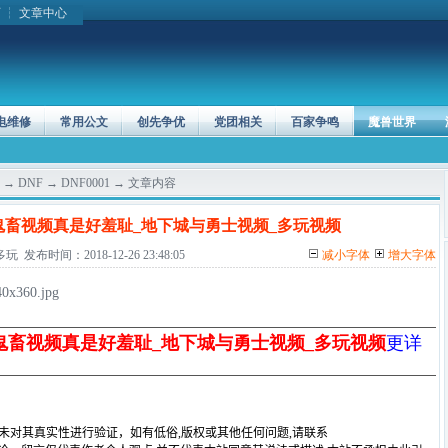
页
┆
文章中心
电维修
常用公文
创先争优
党团相关
百家争鸣
魔兽世界
→
DNF
→
DNF0001
→ 文章内容
鬼畜视频真是好羞耻_地下城与勇士视频_多玩视频
布时间：2018-12-26 23:48:05
减小字体
增大字体
40x360.jpg
鬼畜视频真是好羞耻_地下城与勇士视频_多玩视频
更详