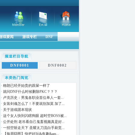
游戏要闻
游戏专栏
DNF
频道栏目导航
DNF0001
DNF0002
本类热门阅览
·
格朗已经开始贵的跟屎一样了
·
就问DNF什么时候删除PKC？？？
·
卢克历史：男鬼各职业首位单人一套...
·
女装剑魂怎么了！不要就别加莫 加了...
·
关于游戏团本现状
·
这个女人快到闪瞎狗眼 超时空BOSS被...
·
公开处刑 老吊看自己鬼畜视频真是好...
·
一招空斩走天下 圣耀太刀流白手刷竞...
·
【每周囧图】快把好玩&有趣&am...