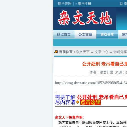
用户管理
|
用户注册
首 
站点首页
公文文章
游戏分享
家
当前位置：
杂文天下
→
文章中心
→
游戏分享
公开处刑 老吊看自己
作者：漫君丿愛 来源：多玩 发
http://vimg.dwstatic.com/1852/8996805/4-6
需要了解
公开处刑 老吊看自己
尽内容请
点击这里