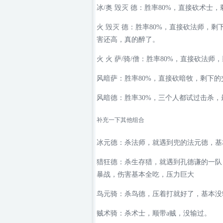
冰/奥 毁灭 德：胜率80%，直接砍术士
火 毁灭 德：胜率80%，直接砍法师，
害还高，真的醉了。
火 火 萨/骑/僧：胜率80%，直接砍法
风暗萨：胜率80%，直接砍暗牧，剩下的
风暗德：胜率30%，三个人都试过击杀
补充一下其他组合
冰元德：杀法师，就遇到兜的法元德，基
猎狂德：杀生存猎，就遇到孔德谦的一队
暴战，伤害基本全吃，压力巨大
鸟元骑：杀鸟德，压着打就好了，基本没
贼术骑：杀术士，顺带a贼，没输过。