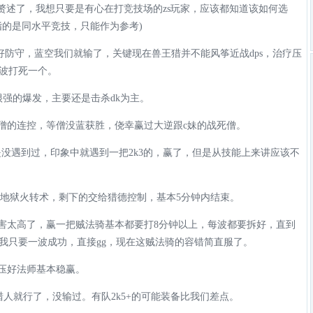
赘述了，我想只要是有心在打竞技场的zs玩家，应该都知道该如何选
指的是同水平竞技，只能作为参考)
要做好防守，蓝空我们就输了，关键现在兽王猎并不能风筝近战dps，治疗压
波打死一个。
很强的爆发，主要还是击杀dk为主。
好僧的连控，等僧没蓝获胜，侥幸赢过大逆跟c妹的战死僧。
没遇到过，印象中就遇到一把2k3的，赢了，但是从技能上来讲应该不
，地狱火转术，剩下的交给猎德控制，基本5分钟内结束。
伤害太高了，赢一把贼法骑基本都要打8分钟以上，每波都要拆好，直到
我只要一波成功，直接gg，现在这贼法骑的容错简直服了。
，压好法师基本稳赢。
人就行了，没输过。有队2k5+的可能装备比我们差点。