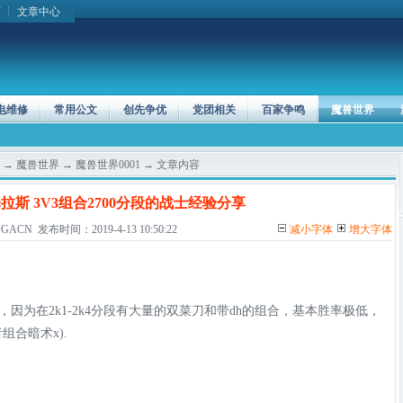
页
┆
文章中心
电维修
常用公文
创先争优
党团相关
百家争鸣
魔兽世界
→
魔兽世界
→
魔兽世界0001
→ 文章内容
泽拉斯 3V3组合2700分段的战士经验分享
CN 发布时间：2019-4-13 10:50:22
减小字体
增大字体
因为在2k1-2k4分段有大量的双菜刀和带dh的组合，基本胜率极低，
合暗术x).