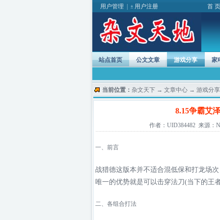
用户管理
|
用户注册
首 
站点首页
公文文章
游戏分享
家
当前位置：
杂文天下
→
文章中心
→
游戏分享
8.15争霸艾
作者：UID384482 来源：NGA
一、前言
战猎德这版本并不适合混低保和打龙场次，
唯一的优势就是可以击穿法刀(当下的王者组
二、各组合打法