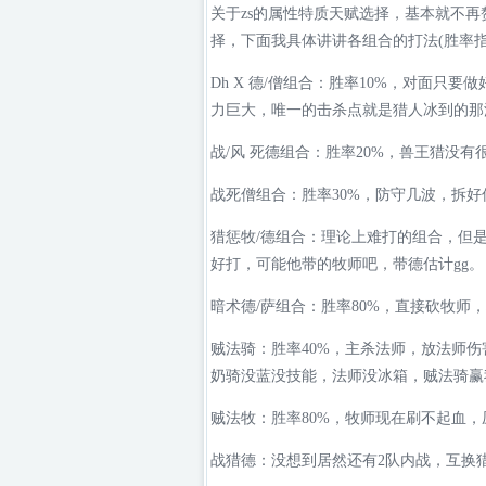
关于zs的属性特质天赋选择，基本就不再
择，下面我具体讲讲各组合的打法(胜率
Dh X 德/僧组合：胜率10%，对面只
力巨大，唯一的击杀点就是猎人冰到的那
战/风 死德组合：胜率20%，兽王猎没有
战死僧组合：胜率30%，防守几波，拆
猎惩牧/德组合：理论上难打的组合，但是
好打，可能他带的牧师吧，带德估计gg。
暗术德/萨组合：胜率80%，直接砍牧师
贼法骑：胜率40%，主杀法师，放法师
奶骑没蓝没技能，法师没冰箱，贼法骑赢
贼法牧：胜率80%，牧师现在刷不起血
战猎德：没想到居然还有2队内战，互换猎