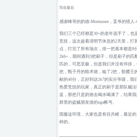
写在最后
感谢峰哥的奶德-Montussee，妥爷的猎人
我们三个已经都是30+的老年选手了，也是
竞技，这次趁着清明节休息的2天里，打算把
点，打完了所有场次，排一把基本都是8
2k6+，期间遇到3把刷子，但是刷子的
匹的，可恶至极，但是我们并没有停排，包
把，甄子丹的暗术德，输了2把，骷髅王
献的40分，正好到达2k7的实分等级，
热爱竞技的玩家，真正的刷子是那队贼法
蓝，那把只是奶德去喝水喝满了，结果我
群里的盗贼朋友借的nga帐号。
国服这环境，大家也是有目共睹，最近的
样的。