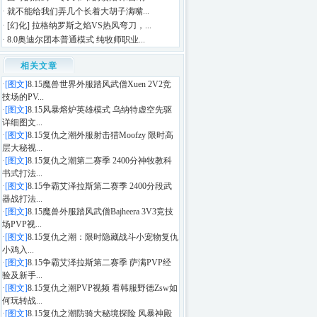
·
就不能给我们弄几个长着大胡子满嘴...
·
[幻化] 拉格纳罗斯之焰VS热风弯刀，...
·
8.0奥迪尔团本普通模式 纯牧师职业...
相关文章
·
[图文]
8.15魔兽世界外服踏风武僧Xuen 2V2竞
技场的PV...
·
[图文]
8.15风暴熔炉英雄模式 乌纳特虚空先驱
详细图文...
·
[图文]
8.15复仇之潮外服射击猎Moofzy 限时高
层大秘视...
·
[图文]
8.15复仇之潮第二赛季 2400分神牧教科
书式打法...
·
[图文]
8.15争霸艾泽拉斯第二赛季 2400分段武
器战打法...
·
[图文]
8.15魔兽外服踏风武僧Bajheera 3V3竞技
场PVP视...
·
[图文]
8.15复仇之潮：限时隐藏战斗小宠物复仇
小鸡入...
·
[图文]
8.15争霸艾泽拉斯第二赛季 萨满PVP经
验及新手...
·
[图文]
8.15复仇之潮PVP视频 看韩服野德Zsw如
何玩转战...
·
[图文]
8.15复仇之潮防骑大秘境探险 风暴神殿