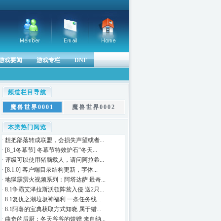
游戏要闻
游戏专栏
DNF
频道栏目导航
魔兽世界0001
魔兽世界0002
本类热门阅览
·
想把部落转成联盟，会损失声望或者...
·
[8_1冬幕节] 冬幕节特效炉石“冬天...
·
评级可以使用猪脑载人，请问阿拉希...
·
[8.1.0] 客户端目录结构更新，字体...
·
地狱霹雳火视频系列：阿塔达萨 最奇...
·
8.1争霸艾泽拉斯沃顿阵营入侵 送2只...
·
8.1复仇之潮垃圾神福利 一条任务线...
·
8.1阿薯的宝典获取方式知晓 属于猎...
·
曲奇的后厨：冬天爷爷的馈赠 来自纳...