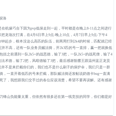
-棂洛
在机缘巧合下因为pvp低保走到一起，平时都是在晚上8-11点之间进行
龙场次打满，在4月6日早上9点-晚上10点，4月7日早上9点-下午4
分钟起步，根本没这么高匹的队伍，前两周打到2k4的时候，匹配就已经
匹配并不高，还有一队业务员贼法骑，开2k3匹的号一直排，赢一把就换低
括之前遇到一队2k5+的战恶德，输了3把，一队2k5+的战死僧，输了4
的法术德，输了2把，风暗德输了3把，最后感谢骷髅王跟温州蓝正龙贡
我们并不是来拦截你们的，我们也不是什么刷子的保护伞，我们只是一群
骑，一直开着低匹的号来拦截，那队贼法骑还发帖说奶德卡bug一直满
死了，我想跟我们交手过的各位应该清楚，希望不要再误解。还有感谢
刀锋山负能量太重，但依然有很多还在第一线竞技的同学，你们都是好