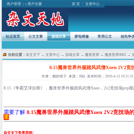
用户管理
|
用户注册
首 页
┆
文章中心
站点首页
公文文章
游戏分享
家电维修
常用公文
创先争
当前位置：
杂文天下
→
文章中心
→
游戏分享
→
魔兽世界
→
魔兽世界0001
→ 
8.15魔兽世界外服踏风武僧Xuen 2V2
作者：糖炒痞子 来源：B站 发布时间：2019-4-13 10:51:31
8.15《争霸艾泽拉斯》，魔兽世界外服踏风武僧Xuen，2v2竞技场pv
需要了解
8.15魔兽世界外服踏风武僧Xuen 2V2竞技场
里