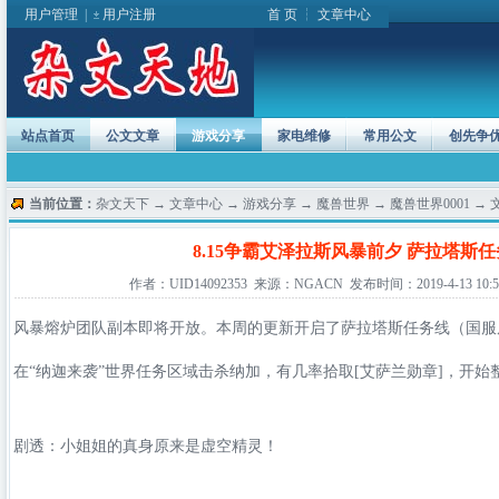
用户管理
|
用户注册
首 页
┆
文章中心
站点首页
公文文章
游戏分享
家电维修
常用公文
创先争
当前位置：
杂文天下
→
文章中心
→
游戏分享
→
魔兽世界
→
魔兽世界0001
→ 
8.15争霸艾泽拉斯风暴前夕 萨拉塔斯
作者：UID14092353 来源：NGACN 发布时间：2019-4-13 10:50
风暴熔炉团队副本即将开放。本周的更新开启了萨拉塔斯任务线（国服
在“纳迦来袭”世界任务区域击杀纳加，有几率拾取[艾萨兰勋章]，开始
剧透：小姐姐的真身原来是虚空精灵！