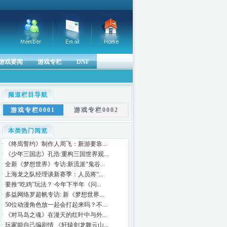
游戏要闻
游戏专栏
DNF
频道栏目导航
游戏专栏0001
游戏专栏0002
本类热门阅览
·
《终焉誓约》制作人周飞：新游要靠...
·
《少年三国志》孔浩:重构三国世界观...
·
全新《梦想世界》专访:新流派“鬼谷...
·
上海龙之队经理谈新赛季：人员将“...
·
要推“吃鸡”玩法？ 今年下半年《问...
·
多益网络罗超帆专访: 新《梦想世界...
·
50位动漫角色放一起会打起来吗？不...
·
《对马岛之魂》在漫天的红叶中与外...
·
玩家能自己编剧情 《轩辕剑龙舞云山...