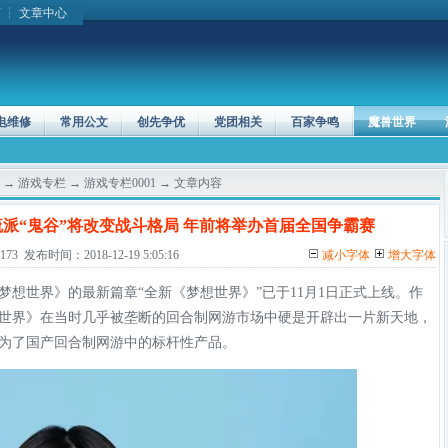
页
┆
文章中心
电维修
常用公文
创先争优
党团相关
百家争鸣
魔兽世界
→
游戏专栏
→
游戏专栏0001
→ 文章内容
流派“鬼谷”将改变战斗格局 年前将举办首届全国争霸赛
发布时间：2018-12-19 5:05:16
减小字体
增大字体
想世界》的最新篇章“全新《梦想世界》”已于11月1日正式上线。作
梦想世界》在当时几乎被垄断的回合制网游市场中硬是开辟出一片新天地，
为了国产回合制网游中的标杆性产品。