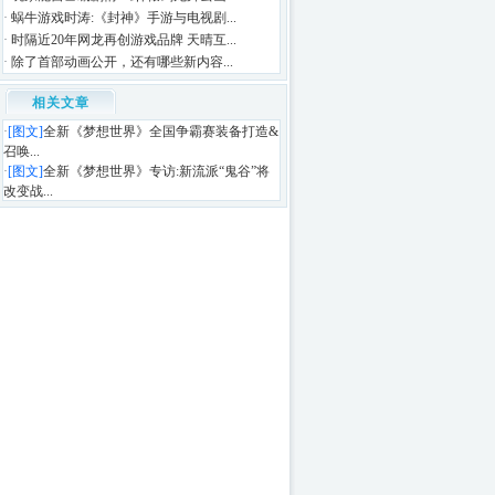
·
蜗牛游戏时涛:《封神》手游与电视剧...
·
时隔近20年网龙再创游戏品牌 天晴互...
·
除了首部动画公开，还有哪些新内容...
相关文章
·
[图文]
全新《梦想世界》全国争霸赛装备打造&
召唤...
·
[图文]
全新《梦想世界》专访:新流派“鬼谷”将
改变战...