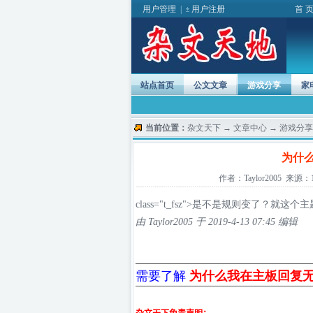
用户管理
|
用户注册
首 
站点首页
公文文章
游戏分享
家
当前位置：
杂文天下
→
文章中心
→
游戏分享
为什
作者：Taylor2005 来源：17
class="t_fsz">是不是规则变了
由 Taylor2005 于 2019-4-13 07:45 编辑
需要了解
为什么我在主板回复