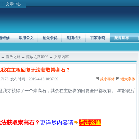
页
┆
文章中心
电维修
常用公文
创先争优
党团相关
百家争鸣
魔兽世界
→
流放之路
→
流放之路0002
→ 文章内容
么我在主板回复无法获取崇高石？
173 发布时间：2019-4-13 10:37:09
减小字体
增大字体
？就这个主题我才获得了一个崇高石，其余在主版块的回复全部都没有。
本帖最后
无法获取崇高石？
更详尽内容请
点击这里