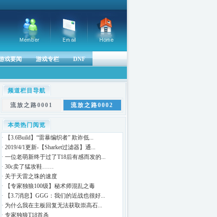
游戏要闻
游戏专栏
DNF
频道栏目导航
流放之路0001
流放之路0002
本类热门阅览
·
【3.6Build】“雷暴编织者” 欺诈低...
·
2019/4/1更新-【Sharket过滤器】通...
·
一位老萌新终于过了T18后有感而发的...
·
30c卖了猛攻鞋……
·
关于天雷之珠的速度
·
【专家独狼100级】秘术师混乱之毒
·
【3.7消息】GGG：我们的近战也很好...
·
为什么我在主板回复无法获取崇高石...
·
专家独狼T18首杀