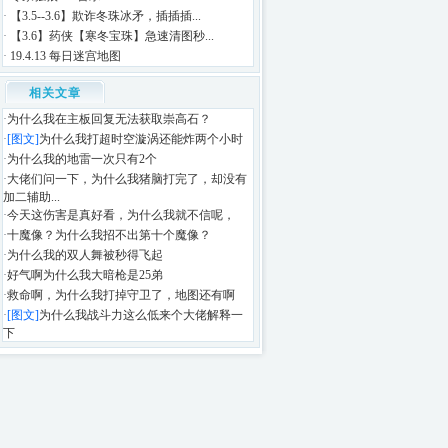
·
【3.5--3.6】欺诈冬珠冰矛，插插插...
·
【3.6】药侠【寒冬宝珠】急速清图秒...
·
19.4.13 每日迷宫地图
相关文章
·
为什么我在主板回复无法获取崇高石？
·
[图文]
为什么我打超时空漩涡还能炸两个小时
·
为什么我的地雷一次只有2个
·
大佬们问一下，为什么我猪脑打完了，却没有
加二辅助...
·
今天这伤害是真好看，为什么我就不信呢，
·
十魔像？为什么我招不出第十个魔像？
·
为什么我的双人舞被秒得飞起
·
好气啊为什么我大暗枪是25弟
·
救命啊，为什么我打掉守卫了，地图还有啊
·
[图文]
为什么我战斗力这么低来个大佬解释一
下