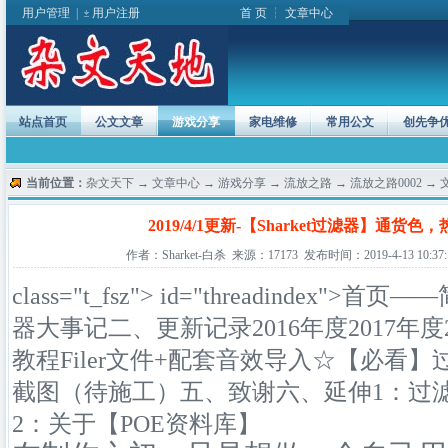
用户管理
|
用户注册
首 页
┆
文章中心
站点首页
公文文章
游戏分享
家电维修
常用公文
创先争
当前位置：
杂文天下
→
文章中心
→
游戏分享
→
流放之路
→
流放之路0002
→ 
2019/4/1更新-【Sharket过滤器】通货
作者：Sharket-白杀 来源：17173 发布时间：2019-4-13 10:37:
class="t_fsz"> id="threadindex">
首页——
器大事记
二、更新记录
2016年度
2017年度
教程
Filer文件+配套音效导入
☆【必看】过
截图（待施工）
五、致谢
六、延伸1：过
2：关于【POE资料库】