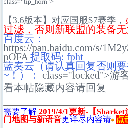
class="tip_horn">
【3.6版本】对应国服S7赛季，
过滤，否则新联盟的装备无
百度云：
https://pan.baidu.com/s/1M2
pOFA
提取码: fpht
蓝奏云（请认真回复否则要
~！）：
class="locked
看本帖隐藏内容请
回复
需要了解
2019/4/1更新-【Sha
门地图与新语音
更详尽内容请
点