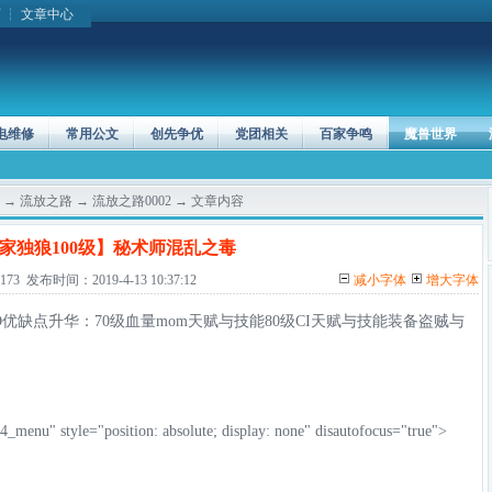
页
┆
文章中心
电维修
常用公文
创先争优
党团相关
百家争鸣
魔兽世界
→
流放之路
→
流放之路0002
→ 文章内容
家独狼100级】秘术师混乱之毒
 发布时间：2019-4-13 10:37:12
减小字体
增大字体
D优缺点
升华：
70级血量mom天赋与技能
80级CI天赋与技能
装备
盗贼与
_menu" style="position: absolute; display: none" disautofocus="true">