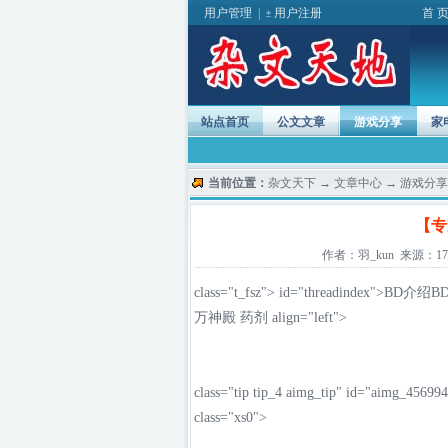
用户管理
|
用户注册
首 
站点首页
公文文章
游戏分享
家
当前位置：
杂文天下
→
文章中心
→
游戏分享
【专
作者：羽_kun 来源：17173
class="t_fsz"> id="threadindex">
BD介绍
B
万神殿
药剂
align="left">
class="tip tip_4 aimg_tip" id="aimg_4569944
class="xs0">