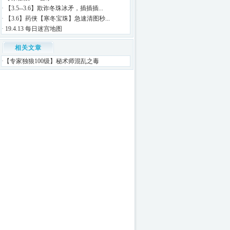
·
【3.5--3.6】欺诈冬珠冰矛，插插插...
·
【3.6】药侠【寒冬宝珠】急速清图秒...
·
19.4.13 每日迷宫地图
相关文章
·
【专家独狼100级】秘术师混乱之毒