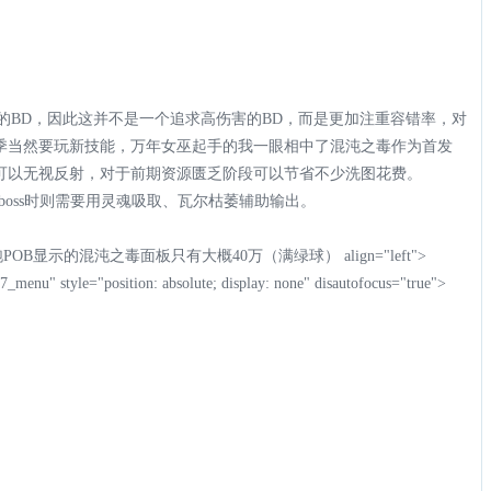
100级用的BD，因此这并不是一个追求高伤害的BD，而是更加注重容错率，对
t">新赛季当然要玩新技能，万年女巫起手的我一眼相中了混沌之毒作为首发
又可以无视反射，对于前期资源匮乏阶段可以节省不少洗图花费。
带走，打boss时则需要用灵魂吸取、瓦尔枯萎辅助输出。
跑POB显示的混沌之毒面板只有大概40万（满绿球） align="left">
_menu" style="position: absolute; display: none" disautofocus="true">