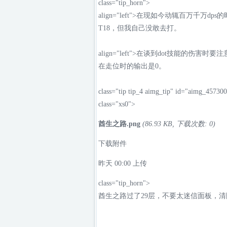
class="tip_horn">
align="left">在现如今动辄百万千
T18，但我自己没敢去打。
align="left">在谈到dot技能的
在走位时的输出是0。
class="tip tip_4 aimg_tip" id="aimg_4573001
class="xs0">
酋生之路.png
(86.93 KB, 下载次数: 0)
下载附件
昨天 00:00
上传
class="tip_horn">
酋生之路过了29层，不要太迷信面板，清图