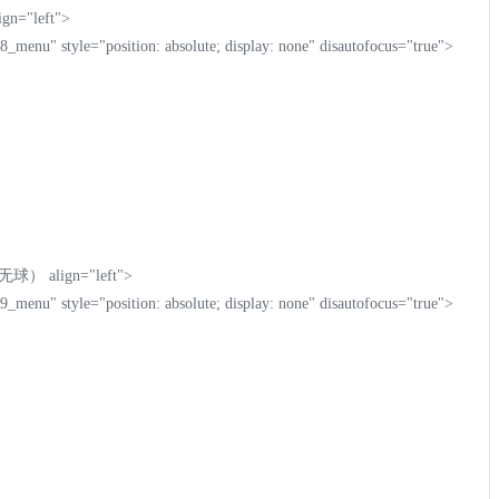
n="left">
_menu" style="position: absolute; display: none" disautofocus="true">
） align="left">
_menu" style="position: absolute; display: none" disautofocus="true">