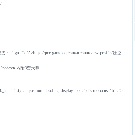
)
接： align="left">
https://poe.game.qq.com/account/view-profile/妹控
kn?pob=cn
内附3套天赋
_menu" style="position: absolute; display: none" disautofocus="true">