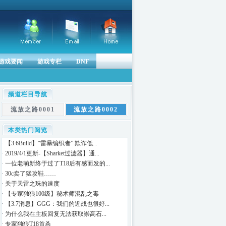
游戏要闻
游戏专栏
DNF
频道栏目导航
流放之路0001
流放之路0002
本类热门阅览
·
【3.6Build】“雷暴编织者” 欺诈低...
·
2019/4/1更新-【Sharket过滤器】通...
·
一位老萌新终于过了T18后有感而发的...
·
30c卖了猛攻鞋……
·
关于天雷之珠的速度
·
【专家独狼100级】秘术师混乱之毒
·
【3.7消息】GGG：我们的近战也很好...
·
为什么我在主板回复无法获取崇高石...
·
专家独狼T18首杀