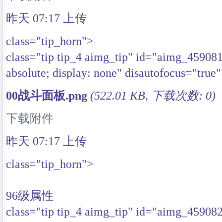
昨天 07:17
上传
class="tip_horn">
class="tip tip_4 aimg_tip" id="aimg_45908
absolute; display: none" disautofocus="true
00战斗面板.png
(522.01 KB, 下载次数: 0)
下载附件
昨天 07:17
上传
class="tip_horn">
96级属性
class="tip tip_4 aimg_tip" id="aimg_45908