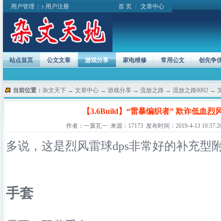
用户管理
|
用户注册
首 页
┆
文章中心
站点首页
公文文章
游戏分享
家电维修
常用公文
创先争
当前位置：
杂文天下
→
文章中心
→
游戏分享
→
流放之路
→
流放之路0002
→ 
【3.6Build】“雷暴编织者” 欺诈低血
作者：一翼瓦一 来源：17173 发布时间：2019-4-13 10:37:2
多说，这是烈风雷球dps非常好的补充型
手套