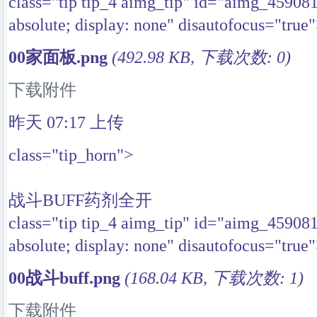
class="tip tip_4 aimg_tip" id="aimg_45908
absolute; display: none" disautofocus="true
00家面板.png
(492.98 KB, 下载次数: 0)
下载附件
昨天 07:17
上传
class="tip_horn">
战斗BUFF药剂全开
class="tip tip_4 aimg_tip" id="aimg_45908
absolute; display: none" disautofocus="true
00战斗buff.png
(168.04 KB, 下载次数: 1)
下载附件