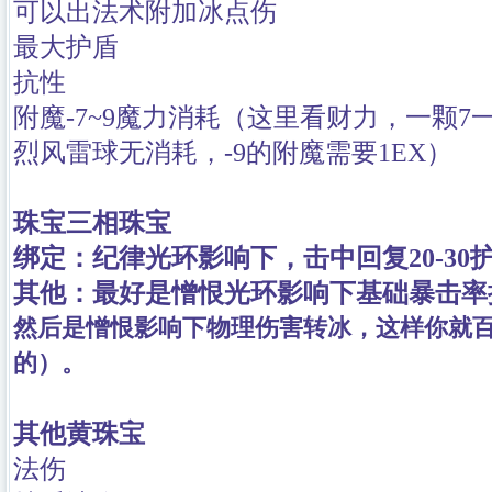
可以出法术附加冰点伤
最大护盾
抗性
附魔-7~9魔力消耗（这里看财力，一颗7
烈风雷球无消耗，-9的附魔需要1EX）
珠宝
三相珠宝
绑定：纪律光环影响下，击中回复20-30
其他：最好是憎恨光环影响下基础暴击率
然后是憎恨影响下物理伤害转冰，这样你就
的
）。
其他黄珠宝
法伤